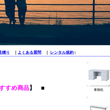
見積り
｜
よくある質問
｜
レンタル規約
|
すすめ商品
】 ■
事務机