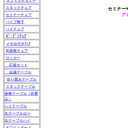
オフィスチェアー
スタックチェア
セミナー
ア
セミナーチェア
パイプ椅子
ハイチェア
ｶﾞｰﾃﾞﾝﾁｪｱ
メモ台付きﾁｪｱ
和座敷チェア
ロッカー
応接セット
会議テーブル
折り畳みテーブル
スタックテーブル
座敷テーブル（折畳
み）
ハイテーブル
丸テーブルロー
丸テーブルハイ
ホワイトボード