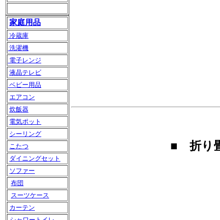
家庭用品
冷蔵庫
洗濯機
電子レンジ
液晶テレビ
ベビー用品
エアコン
炊飯器
電気ポット
シーリング
■ 折り
こたつ
ダイニングセット
ソファー
布団
スーツケース
カーテン
シャワートイレ