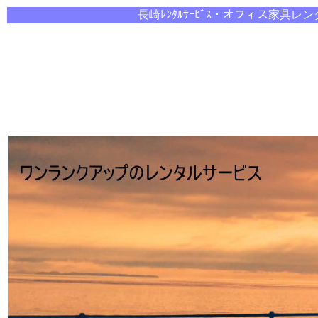
長崎ﾚﾝﾀﾙｻｰﾋﾞｽ・オ
フィス家具レン