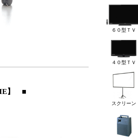
６０型ＴＶ
４０型ＴＶ
ME】 ■
スクリーン