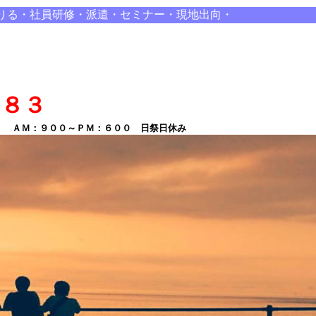
りる・社員研修・派遣・セミナー・現地出向・
８８３
ＡＭ：９００～ＰＭ：６００ 日祭日休み