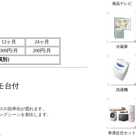
液晶テレビ
12ヶ月
24ヶ月
冷蔵庫
300円/月
200円/月
税別）
モ台付
洗濯機
スの効率化が図れます。
ングシーンを創出します。
単身赴任セット