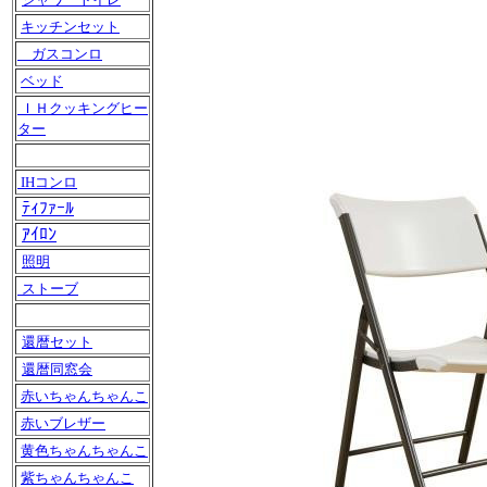
キッチンセット
ガスコンロ
ベッド
ＩＨクッキングヒー
ター
IHコンロ
ﾃｨﾌｧｰﾙ
ｱｲﾛﾝ
照明
ストーブ
還暦セット
還暦同窓会
赤いちゃんちゃんこ
赤いブレザー
黄色ちゃんちゃんこ
紫ちゃんちゃんこ