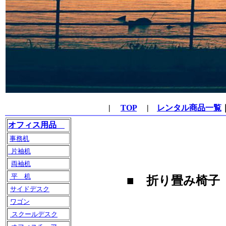
|
TOP
|
レンタル商品一覧
オフィス用品
事務机
片袖机
両袖机
平 机
■ 折り畳み椅子
サイドデスク
ワゴン
スクールデスク