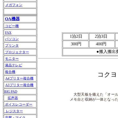
メガフォン
OA機器
コピー機
FAX
1泊2日
2泊3日
パソコン
300円
400円
プリンタ
●搬入搬出
プロジェクター
モニター
液晶テレビ
複合機
コクヨ
A4プリター複合機
A3プリター複合機
BIG PAD
大型天板を備えた「オー
拡声器
メモ台と収納が一体となっ
ボイスレコーダー
レジスター
音響・マイク