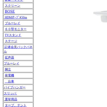
スクリーン
BOSE
HDMIｹｰﾌﾞﾙ50m
ブルーレイ
６０型モニター
TVスタンド
ステージ
記者会見バックパネ
ル
拡声器
ブルーレイ
脚立
発電機
台車
パイプハンガー
スリッパ
選挙用品
タープ、テント