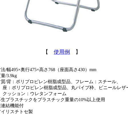
【
使用例
】
法/幅495×奥行475×高さ768（座面高さ430）mm
/3.9kg
材質/背：ポリプロピレン樹脂成型品、フレーム：スチール、
ポリプロピレン樹脂成型品、丸パイプ枠、ビニールレザ
ション：ウレタンフォーム
再生プラスチックをプラスチック重量の10%以上使用
横連結機能付
アイリスチトセ製