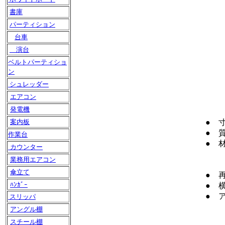
書庫
パーティション
台車
演台
ベルトパーティショ
ン
シュレッダー
エアコン
発電機
案内板
● 寸
● 質量
作業台
● 
カウンター
座：
業務用エアコン
クッ
傘立て
● 
ﾊﾝｶﾞｰ
● 
● 
スリッパ
アングル棚
スチール棚