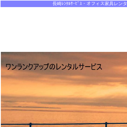
長崎ﾚﾝﾀﾙｻｰﾋﾞｽ・オ
フィス家具レン