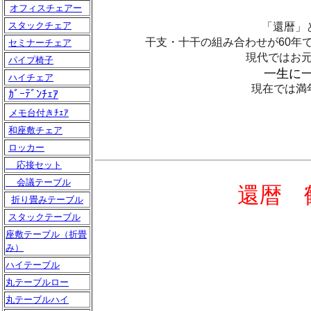
オフィスチェアー
スタックチェア
「還暦」
干支・十干の組み合わせが60年
セミナーチェア
現代ではお
パイプ椅子
一生に
ハイチェア
現在では満
ｶﾞｰﾃﾞﾝﾁｪｱ
メモ台付きﾁｪｱ
和座敷チェア
ロッカー
応接セット
会議テーブル
還暦
鶴
折り畳みテーブル
スタックテーブル
座敷テーブル（折畳
み）
ハイテーブル
丸テーブルロー
丸テーブルハイ