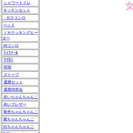
シャワートイレ
キッチンセット
ガスコンロ
ベッド
ＩＨクッキングヒー
ター
IHコンロ
ﾃｨﾌｧｰﾙ
ｱｲﾛﾝ
照明
ストーブ
還暦セット
還暦同窓会
赤いちゃんちゃんこ
赤いブレザー
黄色ちゃんちゃんこ
紫ちゃんちゃんこ
白ちゃんちゃんこ