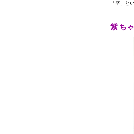
「卒」と
紫 ち