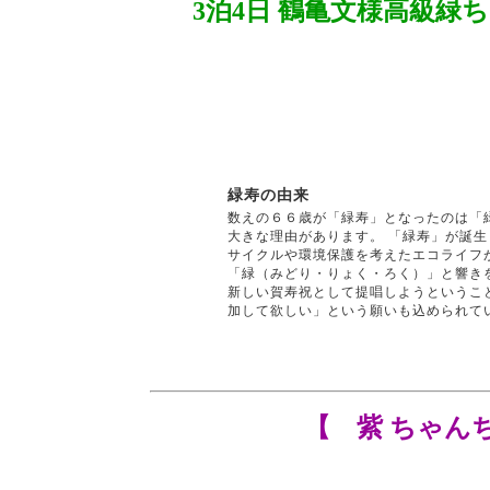
3泊4日 鶴亀文様高級
緑寿の由来
数えの６６歳が「緑寿」となったのは「
大きな理由があります。 「緑寿」が誕
サイクルや環境保護を考えたエコライフ
「緑（みどり・りょく・ろく）」と響き
新しい賀寿祝として提唱しようというこ
加して欲しい」という願いも込められて
【 紫 ちゃんち