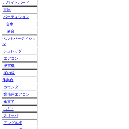
ホワイトボード
書庫
パーティション
台車
演台
ベルトパーティショ
ン
シュレッダー
エアコン
発電機
案内板
作業台
カウンター
業務用エアコン
傘立て
ﾊﾝｶﾞｰ
スリッパ
アングル棚