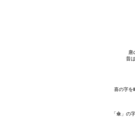
唐
昔
喜の字を
「傘」の