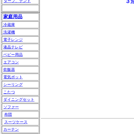
３
タープ、テント
家庭用品
冷蔵庫
洗濯機
電子レンジ
液晶テレビ
ベビー用品
エアコン
炊飯器
電気ポット
シーリング
こたつ
ダイニングセット
ソファー
布団
スーツケース
カーテン