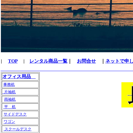
|
TOP
|
レンタル商品一覧
｜
お問合せ
｜
ネットで申
オフィス用品
事務机
片袖机
両袖机
平 机
サイドデスク
ワゴン
スクールデスク