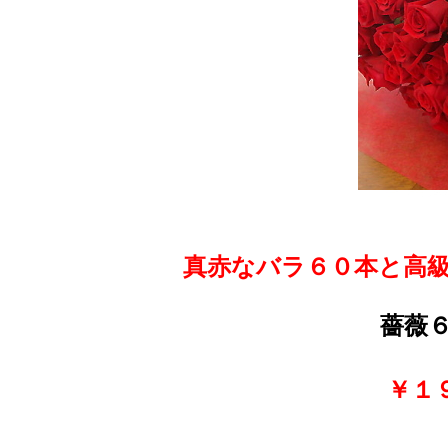
真赤なバラ６０本と高
薔薇
￥１