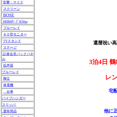
音響・マイク
スクリーン
BOSE
HDMIｹｰﾌﾞﾙ50m
ブルーレイ
６０型モニター
TVスタンド
還暦祝い高
ステージ
記者会見バックパネ
ル
3泊4日
拡声器
ブルーレイ
レ
脚立
発電機
宅
台車
パイプハンガー
スリッパ
他に
選挙用品