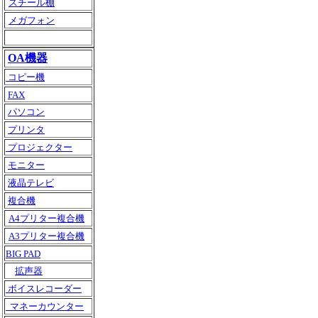
スチール棚
メガフォン
OA機器
コピー機
FAX
パソコン
プリンタ
プロジェクター
モニター
液晶テレビ
複合機
A4プリター複合機
A3プリター複合機
BIG PAD
拡声器
ボイスレコーダー
マネーカウンター