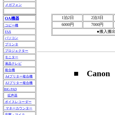
メガフォン
1泊2日
2泊3日
OA機器
6000円
7000円
コピー機
●搬入搬
FAX
パソコン
プリンタ
プロジェクター
モニター
液晶テレビ
複合機
■ Cano
A4プリター複合機
A3プリター複合機
BIG PAD
拡声器
ボイスレコーダー
マネーカウンター
音響・マイク