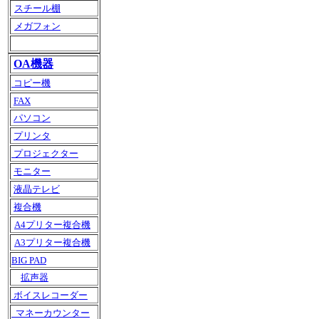
スチール棚
メガフォン
OA機器
コピー機
FAX
パソコン
プリンタ
プロジェクター
モニター
液晶テレビ
複合機
A4プリター複合機
A3プリター複合機
BIG PAD
拡声器
ボイスレコーダー
マネーカウンター