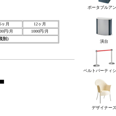
ポータブルア
6ヶ月
12ヶ月
000円/月
1000円/月
税別）
演台
ベルトパーティ
■
デザイナー