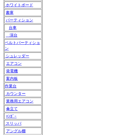
ホワイトボード
書庫
パーティション
台車
演台
ベルトパーティショ
ン
シュレッダー
エアコン
発電機
案内板
作業台
カウンター
業務用エアコン
傘立て
ﾊﾝｶﾞｰ
スリッパ
アングル棚