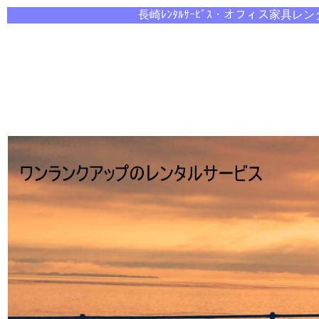
長崎ﾚﾝﾀﾙｻｰﾋﾞｽ・オ
フィス家具レン