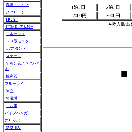
音響・マイク
1泊2日
2泊3日
スクリーン
2000円
3000円
BOSE
●搬入搬出
HDMIｹｰﾌﾞﾙ50m
ブルーレイ
６０型モニター
TVスタンド
ステージ
記者会見バックパネ
ル
■
拡声器
ブルーレイ
脚立
発電機
台車
パイプハンガー
スリッパ
選挙用品