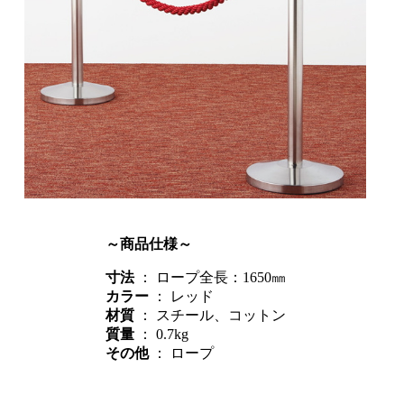
～商品仕様～
寸法
：
ロープ全長：1650㎜
カラー
：
レッド
材質
：
スチール、コットン
質量
：
0.7kg
その他
：
ロープ