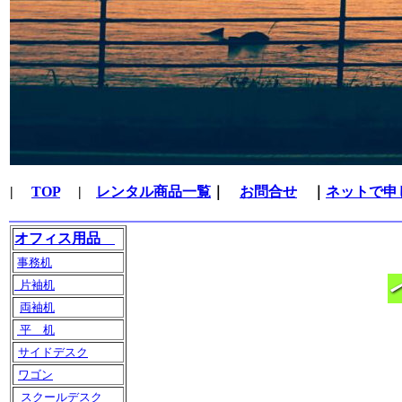
|
TOP
|
レンタル商品一覧
｜
お問合せ
｜
ネットで申
オフィス用品
事務机
片袖机
両袖机
平 机
サイドデスク
ワゴン
スクールデスク