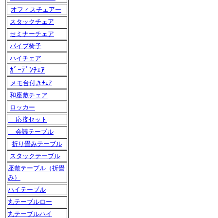
オフィスチェアー
スタックチェア
セミナーチェア
パイプ椅子
ハイチェア
ｶﾞｰﾃﾞﾝﾁｪｱ
メモ台付きﾁｪｱ
和座敷チェア
ロッカー
応接セット
会議テーブル
折り畳みテーブル
スタックテーブル
座敷テーブル（折畳
み）
ハイテーブル
丸テーブルロー
丸テーブルハイ