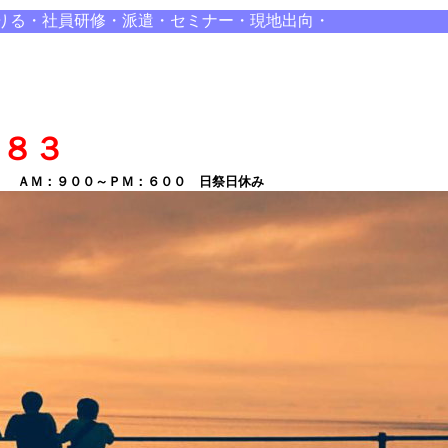
りる・社員研修・派遣・セミナー・現地出向・
８８３
ＡＭ：９００～ＰＭ：６００ 日祭日休み