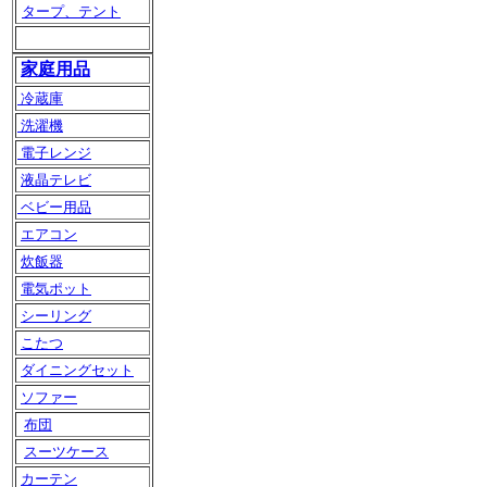
タープ、テント
家庭用品
冷蔵庫
洗濯機
電子レンジ
液晶テレビ
ベビー用品
エアコン
炊飯器
電気ポット
シーリング
こたつ
ダイニングセット
ソファー
布団
スーツケース
カーテン