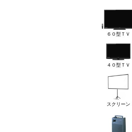
６０型ＴＶ
４０型ＴＶ
スクリーン