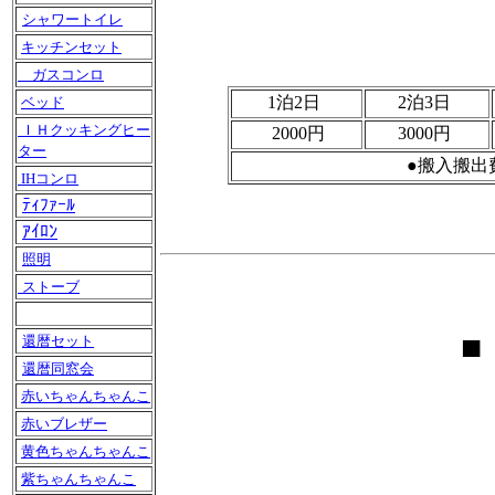
シャワートイレ
キッチンセット
ガスコンロ
1泊2日
2泊3日
ベッド
ＩＨクッキングヒー
2000円
3000円
ター
●搬入搬出
IHコンロ
ﾃｨﾌｧｰﾙ
ｱｲﾛﾝ
照明
ストーブ
■
還暦セット
還暦同窓会
赤いちゃんちゃんこ
赤いブレザー
黄色ちゃんちゃんこ
紫ちゃんちゃんこ