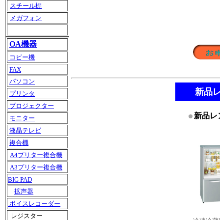
スチール棚
メガフォン
OA機器
コピー機
FAX
パソコン
新品
プリンタ
プロジェクター
新品レ
モニター
液晶テレビ
複合機
A4プリター複合機
A3プリター複合機
BIG PAD
拡声器
ボイスレコーダー
レジスター