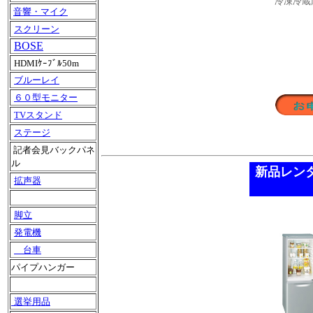
冷凍冷蔵
音響・マイク
スクリーン
BOSE
HDMIｹｰﾌﾞﾙ50m
ブルーレイ
６０型モニター
TVスタンド
ステージ
記者会見バックパネ
ル
新品レン
拡声器
脚立
発電機
台車
パイプハンガー
選挙用品