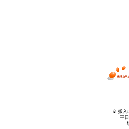
※ 搬
平日９：０
場合が