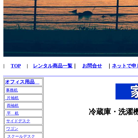
|
TOP
|
レンタル商品一覧
｜
お問合せ
｜
ネットで申
オフィス用品
事務机
片袖机
両袖机
冷蔵庫・洗濯
平 机
サイドデスク
ワゴン
スクールデスク