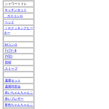
シャワートイレ
キッチンセット
ガスコンロ
ベッド
ＩＨクッキングヒー
ター
IHコンロ
ﾃｨﾌｧｰﾙ
ｱｲﾛﾝ
照明
ストーブ
還暦セット
還暦同窓会
赤いちゃんちゃんこ
赤いブレザー
黄色ちゃんちゃんこ