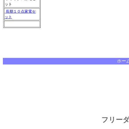
ット
長期１０点家電セ
ット
ホー
フリー