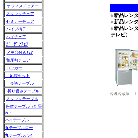
オフィスチェアー
スタックチェア
新品レン
新品レン
セミナーチェア
新品レン
パイプ椅子
テレビ）
ハイチェア
ｶﾞｰﾃﾞﾝﾁｪｱ
メモ台付きﾁｪｱ
和座敷チェア
ロッカー
応接セット
会議テーブル
折り畳みテーブル
冷凍冷蔵庫 １
スタックテーブル
座敷テーブル（折畳
み）
ハイテーブル
丸テーブルロー
丸テーブルハイ