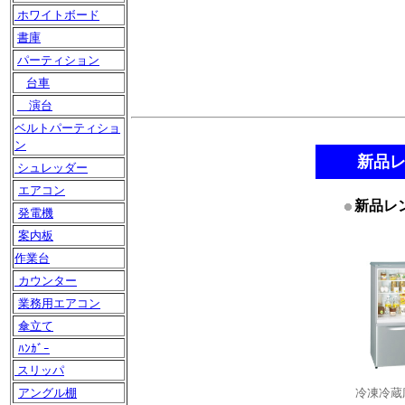
ホワイトボード
書庫
パーティション
台車
演台
ベルトパーティショ
ン
新品
シュレッダー
エアコン
新品レ
発電機
案内板
作業台
カウンター
業務用エアコン
傘立て
ﾊﾝｶﾞｰ
スリッパ
冷凍冷蔵
アングル棚