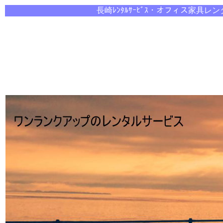
長崎ﾚﾝﾀﾙｻｰﾋﾞｽ・オ
フィス家具レン