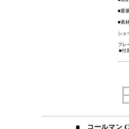
■重量
■素
シェ
フレ
■付
■ コールマン C