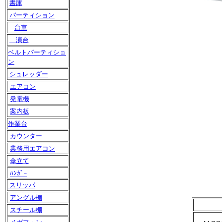
書庫
パーティション
台車
演台
ベルトパーティショ
ン
シュレッダー
エアコン
発電機
案内板
作業台
カウンター
業務用エアコン
傘立て
ﾊﾝｶﾞｰ
スリッパ
アングル棚
スチール棚