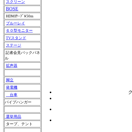
スクリーン
BOSE
HDMIｹｰﾌﾞﾙ50m
ブルーレイ
６０型モニター
TVスタンド
ステージ
記者会見バックパネ
ル
拡声器
脚立
発電機
台車
パイプハンガー
選挙用品
タープ、テント