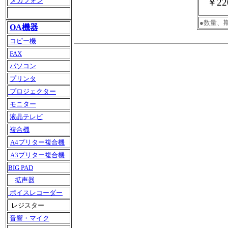
メガフォン
￥22
●数量、
OA機器
コピー機
FAX
パソコン
プリンタ
プロジェクター
モニター
液晶テレビ
複合機
A4プリター複合機
A3プリター複合機
BIG PAD
拡声器
ボイスレコーダー
レジスター
音響・マイク