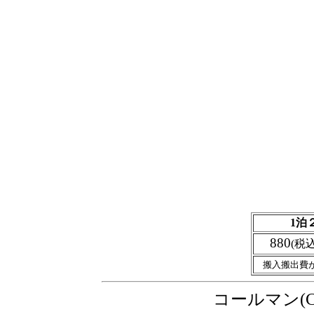
1泊
880
(税
搬入搬出費
コールマン(C