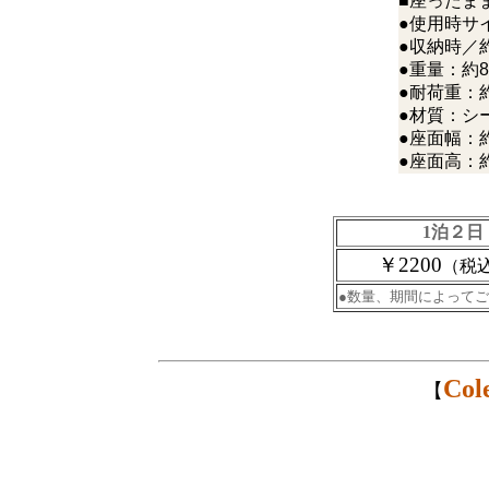
■座ったま
●使用時サイ
●収納時／約1
●重量：約8.
●耐荷重：約
●材質：シ
●座面幅：約
●座面高：約
1泊２日
￥2200
（税
●数量、期間によってご
Co
【