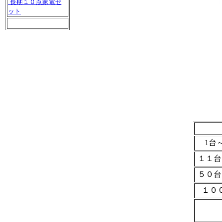
長期１０点家電セ
ット
1台
１１
５０
１０