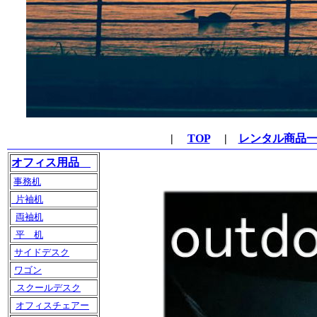
|
TOP
|
レンタル商品
オフィス用品
事務机
片袖机
両袖机
平 机
サイドデスク
ワゴン
スクールデスク
オフィスチェアー