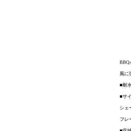
BB
風に
■耐水
■サ
シェー
フレーム
■収納