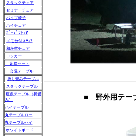
スタックチェア
セミナーチェア
パイプ椅子
ハイチェア
ｶﾞｰﾃﾞﾝﾁｪｱ
メモ台付きﾁｪｱ
和座敷チェア
ロッカー
応接セット
会議テーブル
折り畳みテーブル
スタックテーブル
座敷テーブル（折畳
■ 野外用テー
み）
ハイテーブル
丸テーブルロー
丸テーブルハイ
ホワイトボード