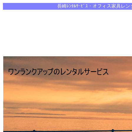
長崎ﾚﾝﾀﾙｻｰﾋﾞｽ・オ
フィス家具レン