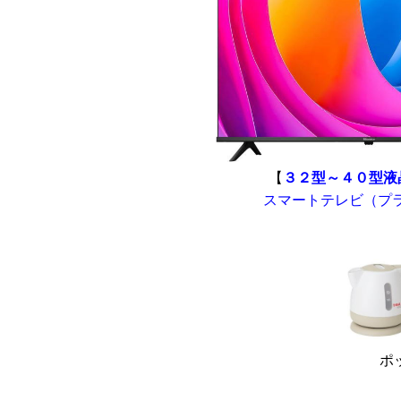
【
３２型～４０型液
スマートテレビ（プラ
ポ