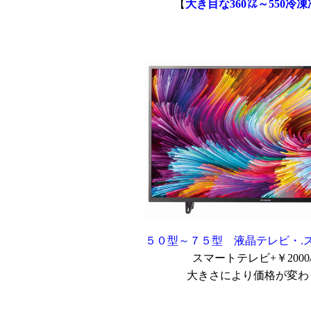
【
大き目な360㍑～550冷
５０型～７５型 液晶テレビ・.
スマートテレビ+￥2000
大きさにより価格が変わ