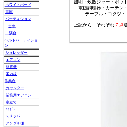
照明・炊飯ジャー・ポッ
ホワイトボード
電磁調理器・カーテン
書庫
テーブル・コタツ・
パーティション
上記から それぞれ
７点
台車
演台
ベルトパーティショ
ン
シュレッダー
エアコン
発電機
案内板
作業台
カウンター
業務用エアコン
傘立て
ﾊﾝｶﾞｰ
スリッパ
アングル棚