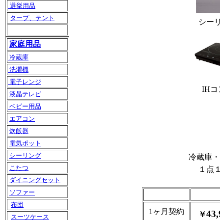
選挙用品
タープ、テント
シー
家庭用品
冷蔵庫
洗濯機
電子レンジ
IH
液晶テレビ
ベビー用品
エアコン
炊飯器
電気ポット
シーリング
冷蔵庫・
こたつ
１点
ダイニングセット
ソファー
布団
1ヶ月契約
43,
￥
スーツケース