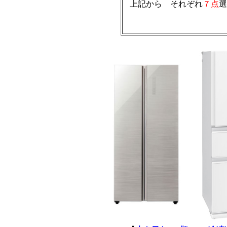
上記から それぞれ
７点
選