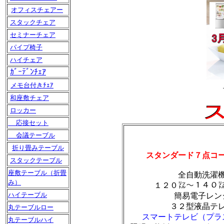
オフィスチェアー
スタックチェア
セミナーチェア
パイプ椅子
ハイチェア
ｶﾞｰﾃﾞﾝﾁｪｱ
メモ台付きﾁｪｱ
和座敷チェア
ロッカー
応接セット
会議テーブル
折り畳みテーブル
スタンダード７点コ
スタックテーブル
座敷テーブル（折畳
全自動洗濯
み）
１２０㍑～１４０
ハイテーブル
簡易電子レン
３２型液晶テ
丸テーブルロー
スマートテレビ（プラス
丸テーブルハイ