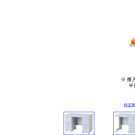
※ 搬
平日９：
場合が
特定