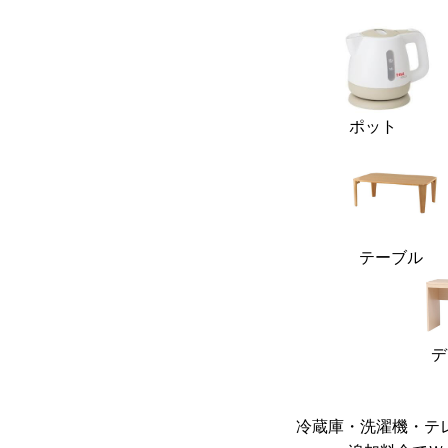
ポット 炊
テーブル こ
デス
冷蔵庫・洗濯機・テ