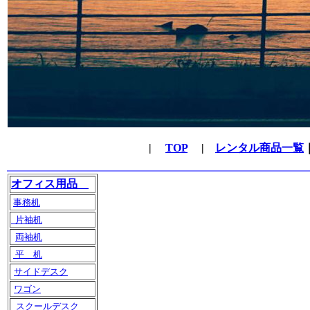
|
TOP
|
レンタル商品一覧
オフィス用品
事務机
片袖机
両袖机
平 机
サイドデスク
ワゴン
スクールデスク