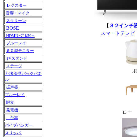
レジスター
音響・マイク
スクリーン
【
３２インチ
BOSE
スマートテレビ（
HDMIｹｰﾌﾞﾙ50m
ブルーレイ
６０型モニター
TVスタンド
ステージ
ポ
記者会見バックパネ
ル
拡声器
ブルーレイ
脚立
発電機
ロー 
台車
パイプハンガー
スリッパ