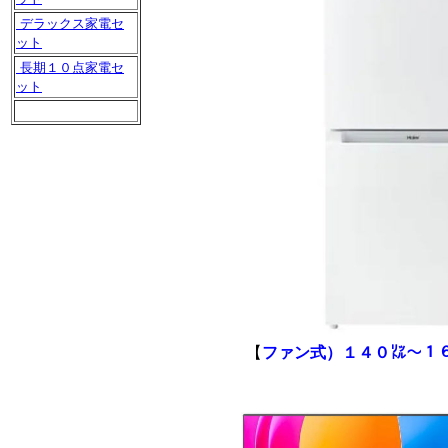
デラックス家電セ
ット
長期１０点家電セ
ット
【
ファン式）１４０㍑～１