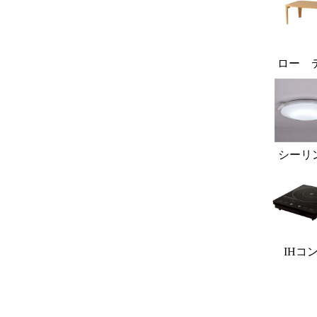
ロー 
シーリ
IHコ