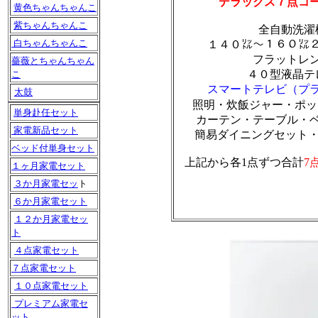
デラックス７点コ
黄色ちゃんちゃんこ
紫ちゃんちゃんこ
全自動洗濯
白ちゃんちゃんこ
１４０㍑～１６０㍑
フラットレ
薔薇とちゃんちゃん
４０型液晶テ
こ
スマートテレビ（プラス
太鼓
照明・炊飯ジャー・ポッ
単身赴任セット
カーテン・テーブル・
家電新品セット
簡易ダイニングセット・
ベッド付単身セット
上記から各1点ずつ合計
7
１ヶ月家電セット
３か月家電セッ
ト
６か月家電セット
１２か月家電セッ
ト
４点家電セット
７点家電セット
１０点家電セット
プレミアム家電セ
ット