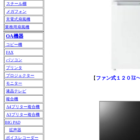
スチール棚
メガフォン
充電式扇風機
業務用扇風機
OA機器
コピー機
FAX
パソコン
プリンタ
プロジェクター
【
ファン式１２０㍑
モニター
液晶テレビ
複合機
A4プリター複合機
A3プリター複合機
BIG PAD
拡声器
ボイスレコーダー