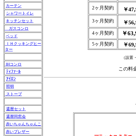
カーテン
2ヶ月契約
￥47,
シャワートイレ
3ヶ月契約
キッチンセット
￥56,
ガスコンロ
￥63,
4ヶ月契約
ベッド
ＩＨクッキングヒー
5ヶ月契約
￥69,
ター
（設置
IHコンロ
この料
ﾃｨﾌｧｰﾙ
ｱｲﾛﾝ
照明
ストーブ
還暦セット
還暦同窓会
赤いちゃんちゃんこ
赤いブレザー