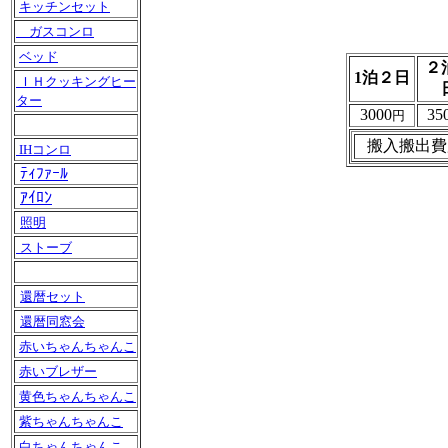
キッチンセット
ガスコンロ
ベッド
２
1泊２日
ＩＨクッキングヒー
ター
3000
35
円
搬入搬出費
IHコンロ
ﾃｨﾌｧｰﾙ
ｱｲﾛﾝ
照明
ストーブ
還暦セット
還暦同窓会
赤いちゃんちゃんこ
赤いブレザー
黄色ちゃんちゃんこ
紫ちゃんちゃんこ
白ちゃんちゃんこ