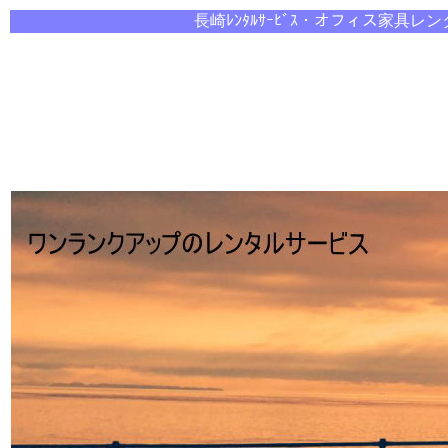
長崎ﾚﾝﾀﾙｻｰﾋﾞｽ・オ
フィス家具レン