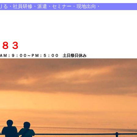
りる・社員研修・派遣・セミナー・現地出向・
８８３
Ｍ：９：００～ＰＭ：５：００ 土日祭日休み