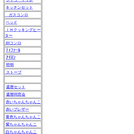
キッチンセット
ガスコンロ
ベッド
ＩＨクッキングヒー
ター
IHコンロ
ﾃｨﾌｧｰﾙ
ｱｲﾛﾝ
照明
ストーブ
還暦セット
還暦同窓会
赤いちゃんちゃんこ
赤いブレザー
黄色ちゃんちゃんこ
紫ちゃんちゃんこ
白ちゃんちゃんこ