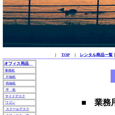
|
TOP
|
レンタル商品一覧
オフィス用品
事務机
片袖机
両袖机
平 机
サイドデスク
■ 業務
ワゴン
スクールデスク