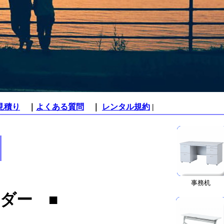
見積り
｜
よくある質問
｜
レンタル規約
|
事務机
ダー ■