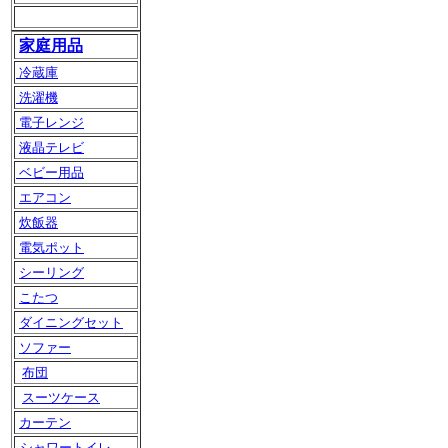
家庭用品
冷蔵庫
洗濯機
電子レンジ
液晶テレビ
ベビー用品
エアコン
炊飯器
電気ポット
シーリング
こたつ
ダイニングセット
ソファー
布団
スーツケース
カーテン
シャワートイレ