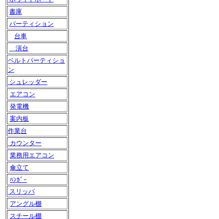
書庫
パーティション
台車
演台
ベルトパーティショ
ン
シュレッダー
エアコン
発電機
案内板
作業台
カウンター
業務用エアコン
傘立て
ﾊﾝｶﾞｰ
スリッパ
アングル棚
スチール棚