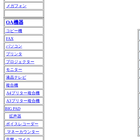
メガフォン
OA機器
コピー機
FAX
パソコン
プリンタ
プロジェクター
モニター
液晶テレビ
複合機
A4プリター複合機
A3プリター複合機
BIG PAD
拡声器
ボイスレコーダー
マネーカウンター
音響・マイク