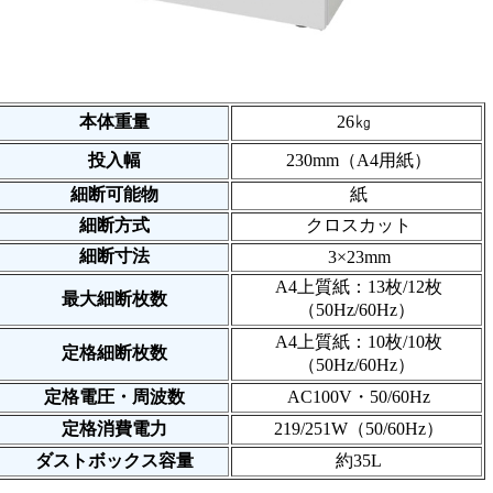
本体重量
26㎏
投入幅
230mm（A4用紙）
細断可能物
紙
細断方式
クロスカット
細断寸法
3×23mm
A4上質紙：13枚/12枚
最大細断枚数
（50Hz/60Hz）
A4上質紙：10枚/10枚
定格細断枚数
（50Hz/60Hz）
定格電圧・周波数
AC100V・50/60Hz
定格消費電力
219/251W（50/60Hz）
ダストボックス容量
約35L