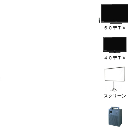
６０型ＴＶ
４０型ＴＶ
スクリーン