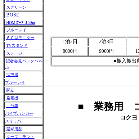
スクリーン
BOSE
HDMIｹｰﾌﾞﾙ50m
ブルーレイ
６０型モニター
1泊2日
2泊3日
TVスタンド
8000円
9000円
1
ステージ
●搬入搬出
記者会見バックパネ
ル
拡声器
ブルーレイ
脚立
発電機
■ 業務用 
台車
パイプハンガー
コクヨ
スリッパ
選挙用品
タープ、テント