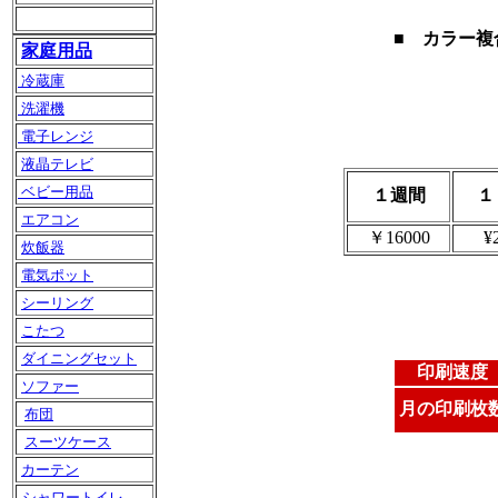
■
カラー複
家庭用品
冷蔵庫
洗濯機
電子レンジ
液晶テレビ
ベビー用品
１週間
１
エアコン
￥16000
¥
炊飯器
電気ポット
シーリング
こたつ
ダイニングセット
印刷速度
ソファー
月の印刷枚
布団
スーツケース
カーテン
シャワートイレ