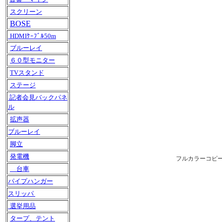
スクリーン
BOSE
HDMIｹｰﾌﾞﾙ50m
ブルーレイ
６０型モニター
TVスタンド
ステージ
記者会見バックパネ
ル
拡声器
ブルーレイ
脚立
発電機
フルカラーコピー
台車
パイプハンガー
スリッパ
選挙用品
タープ、テント