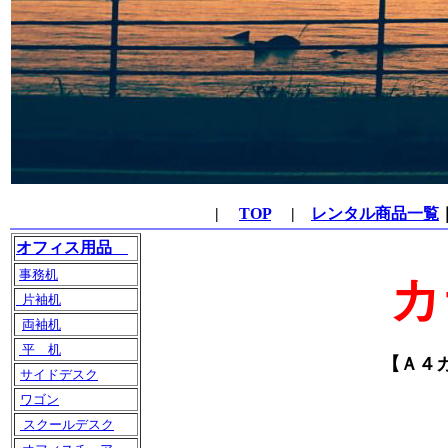
|
TOP
|
レンタル商品一覧
オフィス用品
事務机
カ
片袖机
両袖机
平 机
【Ａ４
サイドデスク
ワゴン
スクールデスク