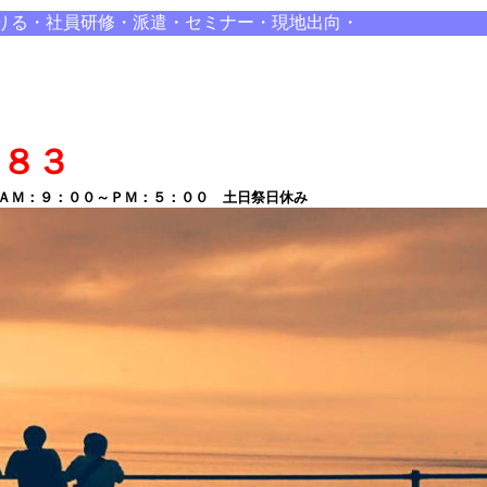
りる・社員研修・派遣・セミナー・現地出向・
８８３
Ｍ：９：００～ＰＭ：５：００ 土日祭日休み