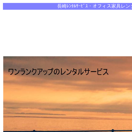
長崎ﾚﾝﾀﾙｻｰﾋﾞｽ・オ
フィス家具レン