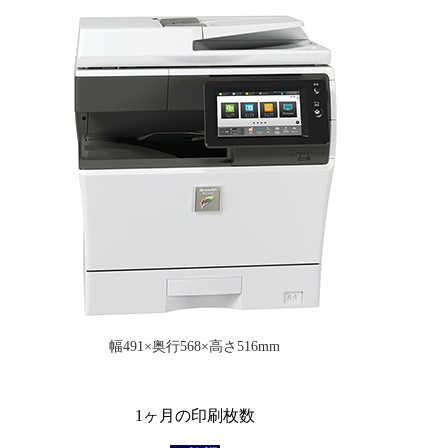
幅491×奥行568×高さ516mm
1ヶ月の印刷枚数