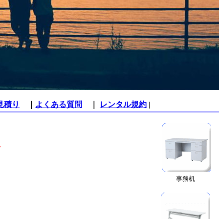
見積り
｜
よくある質問
｜
レンタル規約
|
】
事務机