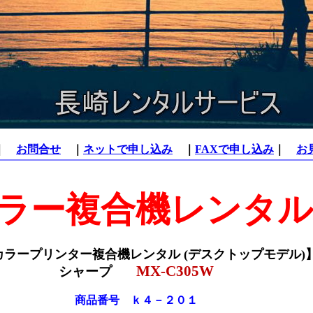
｜
お問合せ
｜
ネットで申し込み
｜
FAXで申し込み
｜
お
ラー複合機レンタル
カラープリンター複合機レンタル (デスクトップモデ
ル)
MX-C305W
シャープ
商品番号 ｋ４－２０１