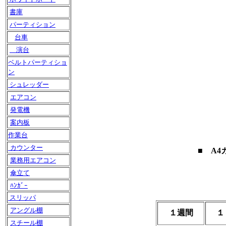
書庫
パーティション
台車
演台
ベルトパーティショ
ン
シュレッダー
エアコン
発電機
案内板
作業台
カウンター
■
A
業務用エアコン
傘立て
ﾊﾝｶﾞｰ
スリッパ
アングル棚
１週間
１
スチール棚