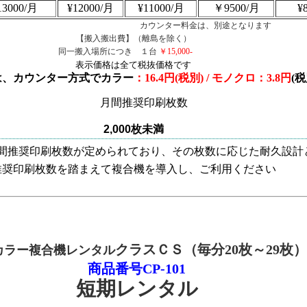
13000/月
¥12000/月
¥11000/月
￥9500/月
¥
カウンター料金は、別途となります
【搬入搬出費】（離島を除く）
同一搬入場所につき １台
￥15,000-
表示価格は全て税抜価格です
は、カウンター方式でカラー
：16.4円(税別) / モノクロ：3.8円
(
月間推奨印刷枚数
2,000枚未満
間推奨印刷枚数が定められており、その枚数に応じた耐久設計
推奨印刷枚数を踏まえて複合機を導入し、ご利用ください
クラスＣＳ（毎分20枚～29枚
）
カラー複合機レンタル
商品番号CP-101
短期レンタル