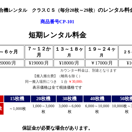
のレンタル料
合機レンタル クラスＣＳ（毎分20枚～29枚
）
商品番号CP-101
短期レンタル料金
７～１２か
１３～１８ヶ
１９～２４ヶ
～６ヶ月
２５
月
月
月
20000/月
¥19000/月
¥18000/月
￥17000/月
¥1
カウンター料金は、別途となります
【搬入搬出費】（離島を除く）
同一搬入場所につき １台
￥30,000-
表示価格は全て税抜価格です
15枚機
20枚機
30枚機
40枚機
50枚
1,000～3,000
3,000～6,000
6,000～10,000
10,000枚～3
数
～1,000枚
枚
枚
枚
枚
保証金が必要な場合があります。