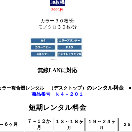
30枚機
2000枚
カラー３０枚/分
モノクロ３０枚/分
無線LANに対応
のレンタル料金
4カラー複合機レンタル （デスクトップ）
■
商品番号 ｋ４－２０１
短期レンタル料金
７～１２か
１３～１８ヶ
１９～２４ヶ
～６ヶ月
２５
月
月
月