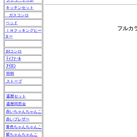
キッチンセット
ガスコンロ
ベッド
フルカ
ＩＨクッキングヒー
ター
IHコンロ
ﾃｨﾌｧｰﾙ
ｱｲﾛﾝ
照明
ストーブ
還暦セット
還暦同窓会
赤いちゃんちゃんこ
赤いブレザー
黄色ちゃんちゃんこ
紫ちゃんちゃんこ