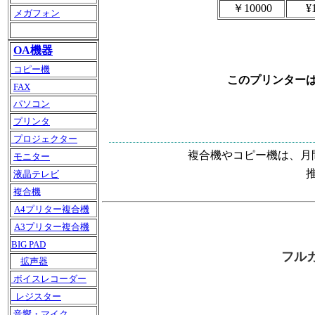
￥10000
¥
メガフォン
OA機器
コピー機
このプリンター
FAX
パソコン
プリンタ
プロジェクター
複合機やコピー機は、月
モニター
液晶テレビ
複合機
A4プリター複合機
A3プリター複合機
BIG PAD
フル
拡声器
ボイスレコーダー
レジスター
音響・マイク