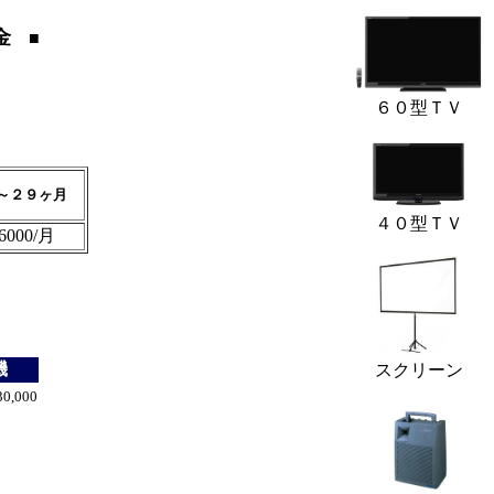
金
■
６０型ＴＶ
～２９ヶ月
４０型ＴＶ
6000/月
機
スクリーン
0,000