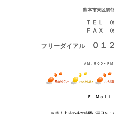
熊本市東区御
ＴＥＬ 096
ＦＡＸ 096
０１
フリーダイアル
ＡＭ：９００～ＰＭ
Ｅ－Ｍａｉ
※ 搬入出時の基本時間は平日９：