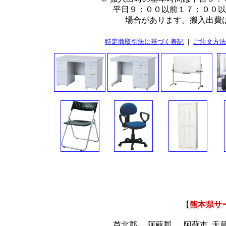
平日９：００以前１７：００以降及
場合があります。搬入出費は数
特定商取引法に基づく表記
｜
ご注文方法
【
熊本県サ
芦北郡
阿蘇郡
阿蘇市
天