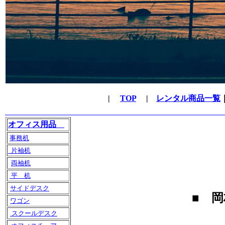
|
TOP
|
レンタル商品一覧
オフィス用品
事務机
片袖机
両袖机
平 机
サイドデスク
■
岡
ワゴン
スクールデスク