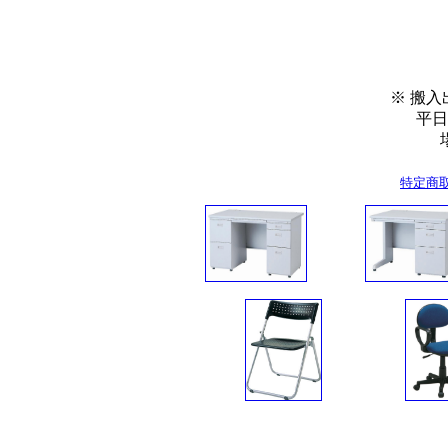
※ 搬
平日９：０
場合が
特定商