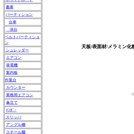
書庫
パーティション
台車
演台
ベルトパーティショ
ン
天板/表面材/メラミン
シュレッダー
エアコン
発電機
案内板
作業台
カウンター
業務用エアコン
傘立て
ﾊﾝｶﾞｰ
スリッパ
アングル棚
スチール棚