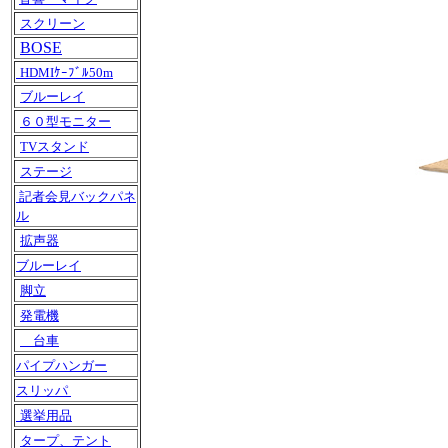
スクリーン
BOSE
HDMIｹｰﾌﾞﾙ50m
ブルーレイ
６０型モニター
TVスタンド
ステージ
記者会見バックパネ
ル
拡声器
ブルーレイ
脚立
発電機
台車
パイプハンガー
スリッパ
選挙用品
タープ、テント