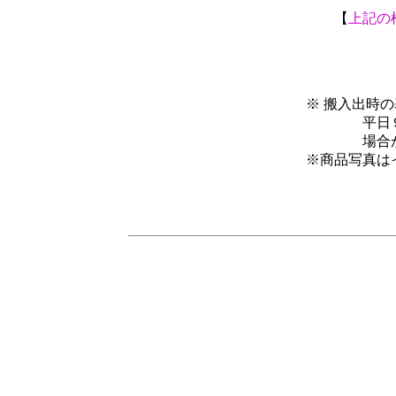
【
上記の
※ 搬入出時
平日９：０
場合があり
※商品写真は