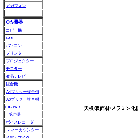
メガフォン
OA機器
コピー機
FAX
パソコン
プリンタ
プロジェクター
モニター
液晶テレビ
複合機
A4プリター複合機
A3プリター複合機
BIG PAD
天板/表面材/メラミン
拡声器
ボイスレコーダー
マネーカウンター
音響・マイク