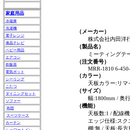
家庭用品
冷蔵庫
洗濯機
（メーカー）
電子レンジ
株式会社内田洋
液晶テレビ
（製品名）
ベビー用品
ミーティングテー
エアコン
（注文番号）
炊飯器
MRR-1810 6-450
電気ポット
（カラー）
シーリング
天板カラー:リマ
こたつ
（サイズ）
ダイニングセット
幅:1800mm / 奥
ソファー
（機能）
布団
天板数:1 / 配線
スーツケース
エッジ仕様:スクエ
カーテン
棚:無 / 天板:
シャワートイレ