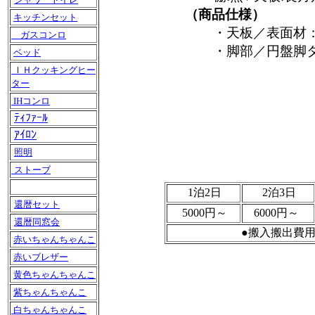
（商品仕様）
キッチンセット
・天板／表面材
ガスコンロ
・脚部／円盤脚
ベッド
ＩＨクッキングヒー
ター
IHコンロ
ﾃｨﾌｧｰﾙ
ｱｲﾛﾝ
照明
ストーブ
1泊2日
2泊3日
還暦セット
5000円～
6000円～
還暦同窓会
●搬入搬出費
赤いちゃんちゃんこ
赤いブレザー
黄色ちゃんちゃんこ
紫ちゃんちゃんこ
白ちゃんちゃんこ