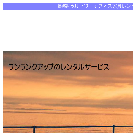
長崎ﾚﾝﾀﾙｻｰﾋﾞｽ・オ
フィス家具レン